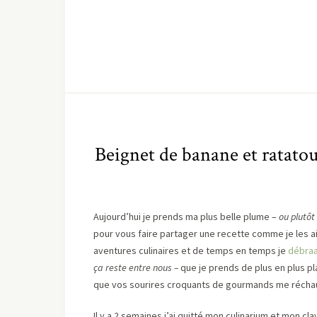
Beignet de banane et ratatoui
Aujourd’hui je prends ma plus belle plume –
ou plutôt 
pour vous faire partager une recette comme je les a
aventures culinaires et de temps en temps je
débra
ça reste entre nous –
que je prends de plus en plus pla
que vos sourires croquants de gourmands me réchauf
Il y a 2 semaines j’ai quitté mon culinarium et mon cla