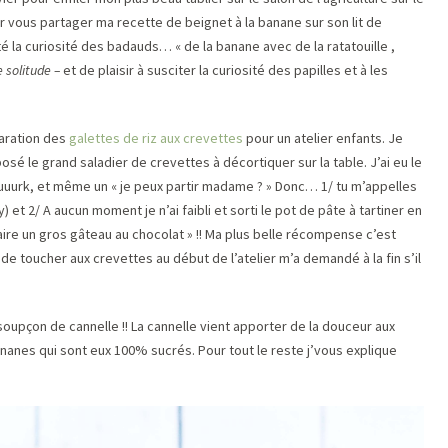
 vous partager ma recette de beignet à la banane sur son lit de
é la curiosité des badauds… « de la banane avec de la ratatouille ,
e solitude –
et de plaisir à susciter la curiosité des papilles et à les
paration des
galettes de riz aux crevettes
pour un atelier enfants. Je
osé le grand saladier de crevettes à décortiquer sur la table. J’ai eu le
uuurk, et même un « je peux partir madame ? » Donc… 1/ tu m’appelles
et 2/ A aucun moment je n’ai faibli et sorti le pot de pâte à tartiner en
ire un gros gâteau au chocolat » !! Ma plus belle récompense c’est
e toucher aux crevettes au début de l’atelier m’a demandé à la fin s’il
oupçon de cannelle !! La cannelle vient apporter de la douceur aux
ananes qui sont eux 100% sucrés. Pour tout le reste j’vous explique