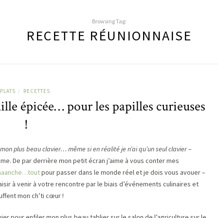
Browsing Tag:
RECETTE RÉUNIONNAISE
PLATS
RECETTES
/
lle épicée… pour les papilles curieuses
!
mon plus beau clavier… même si en réalité je n’ai qu’un seul clavier
–
ime. De par derrière mon petit écran j’aime à vous conter mes
aaanche…tout
pour passer dans le monde réel et je dois vous avouer –
isir à venir à votre rencontre par le biais d’événements culinaires et
fent mon ch’ti cœur !
vier pour enfiler mon plus beau tablier sur le salon de l’agriculture sur le