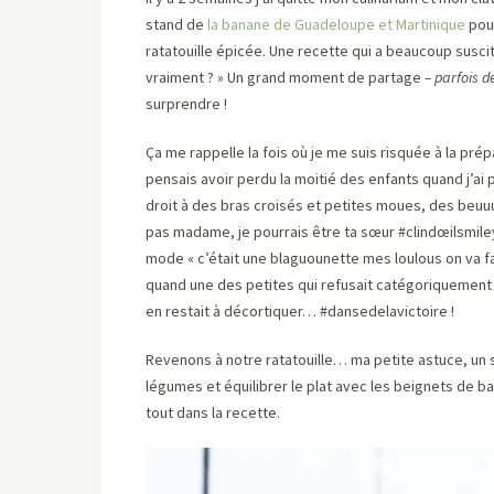
stand de
la banane de Guadeloupe et Martinique
pour
ratatouille épicée. Une recette qui a beaucoup suscit
vraiment ? » Un grand moment de partage
– parfois d
surprendre !
Ça me rappelle la fois où je me suis risquée à la pré
pensais avoir perdu la moitié des enfants quand j’ai p
droit à des bras croisés et petites moues, des beuu
pas madame, je pourrais être ta sœur #clindœilsmiley) 
mode « c’était une blaguounette mes loulous on va fa
quand une des petites qui refusait catégoriquement d
en restait à décortiquer… #dansedelavictoire !
Revenons à notre ratatouille… ma petite astuce, un s
légumes et équilibrer le plat avec les beignets de b
tout dans la recette.