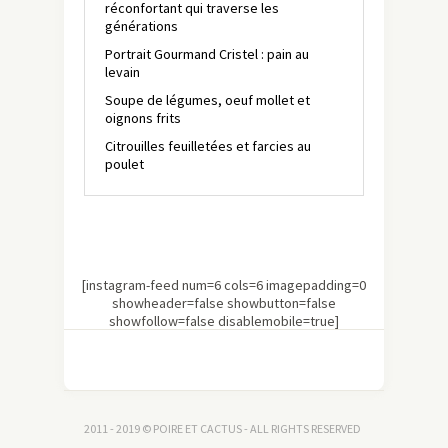
réconfortant qui traverse les
générations
Portrait Gourmand Cristel : pain au
levain
Soupe de légumes, oeuf mollet et
oignons frits
Citrouilles feuilletées et farcies au
poulet
[instagram-feed num=6 cols=6 imagepadding=0
showheader=false showbutton=false
showfollow=false disablemobile=true]
2011 - 2019 © POIRE ET CACTUS - ALL RIGHTS RESERVED