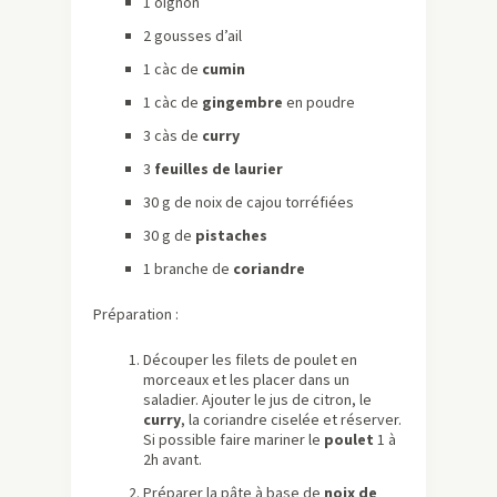
1 oignon
2 gousses d’ail
1 càc de
cumin
1 càc de
gingembre
en poudre
3 càs de
curry
3
feuilles de laurier
30 g de noix de cajou torréfiées
30 g de
pistaches
1 branche de
coriandre
Préparation :
Découper les filets de poulet en
morceaux et les placer dans un
saladier. Ajouter le jus de citron, le
curry
, la coriandre ciselée et réserver.
Si possible faire mariner le
poulet
1 à
2h avant.
Préparer la pâte à base de
noix de