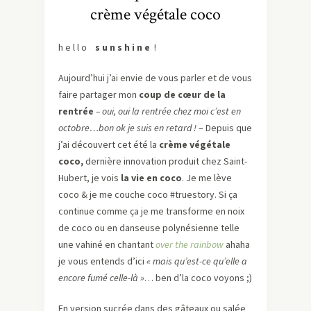
crème végétale coco
h e l l o
s u n s h i n e
!
Aujourd’hui j’ai envie de vous parler et de vous
faire partager mon
coup de cœur de la
rentrée
– oui, oui la rentrée chez moi c’est en
octobre…bon ok je suis en retard !
– Depuis que
j’ai découvert cet été la
crème végétale
coco,
dernière innovation produit chez Saint-
Hubert, je vois
la vie en coco
. Je me lève
coco & je me couche coco #truestory. Si ça
continue comme ça je me transforme en noix
de coco ou en danseuse polynésienne telle
une vahiné en chantant
over the rainbow
ahaha
je vous entends d’ici
« mais qu’est-ce qu’elle a
encore fumé celle-là »
… ben d’la coco voyons ;)
En version sucrée dans des gâteaux ou salée