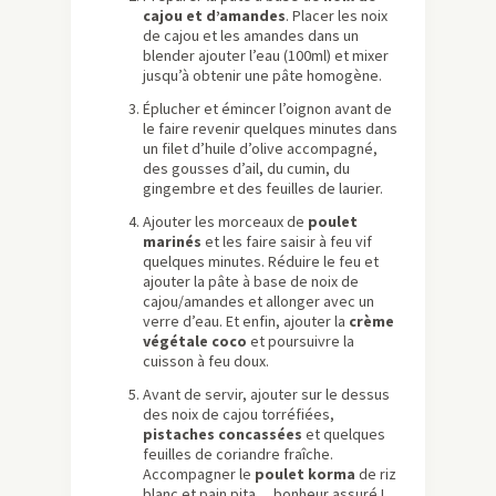
cajou et d’amandes
. Placer les noix
de cajou et les amandes dans un
blender ajouter l’eau (100ml) et mixer
jusqu’à obtenir une pâte homogène.
Éplucher et émincer l’oignon avant de
le faire revenir quelques minutes dans
un filet d’huile d’olive accompagné,
des gousses d’ail, du cumin, du
gingembre et des feuilles de laurier.
Ajouter les morceaux de
poulet
marinés
et les faire saisir à feu vif
quelques minutes. Réduire le feu et
ajouter la pâte à base de noix de
cajou/amandes et allonger avec un
verre d’eau. Et enfin, ajouter la
crème
végétale coco
et poursuivre la
cuisson à feu doux.
Avant de servir, ajouter sur le dessus
des noix de cajou torréfiées,
pistaches concassées
et quelques
feuilles de coriandre fraîche.
Accompagner le
poulet korma
de riz
blanc et pain pita… bonheur assuré !