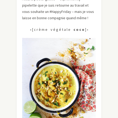
pipelette que je suis retourne au travail et
vous souhaite un #HappyFriday – mais je vous
laisse en bonne compagnie quand même !
• [ c r è m e v é g é t a l e
c o c o
] •