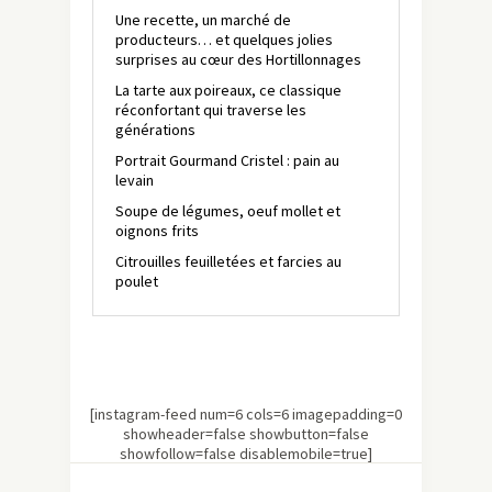
Une recette, un marché de
producteurs… et quelques jolies
surprises au cœur des Hortillonnages
La tarte aux poireaux, ce classique
réconfortant qui traverse les
générations
Portrait Gourmand Cristel : pain au
levain
Soupe de légumes, oeuf mollet et
oignons frits
Citrouilles feuilletées et farcies au
poulet
[instagram-feed num=6 cols=6 imagepadding=0
showheader=false showbutton=false
showfollow=false disablemobile=true]