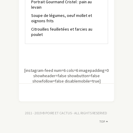
Portrait Gourmand Cristel : pain au
levain
Soupe de légumes, oeuf mollet et
oignons frits
Citrouilles feuilletées et farcies au
poulet
[instagram-feed num=6 cols=6 imagepadding=0
showheader=false showbutton=false
showfollow=false disablemobile=true]
2011 - 2019 © POIRE ET CACTUS - ALL RIGHTS RESERVED
TOP