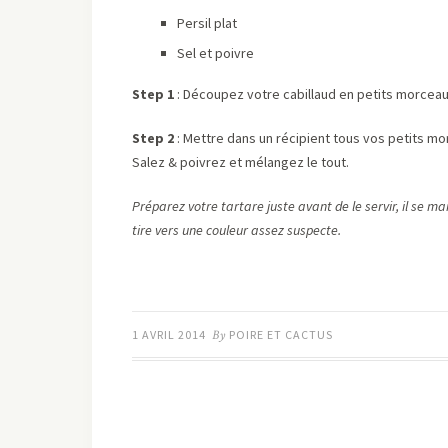
Persil plat
Sel et poivre
Step 1
: Découpez votre cabillaud en petits morcea
Step 2
: Mettre dans un récipient tous vos petits morc
Salez & poivrez et mélangez le tout.
Préparez votre tartare juste avant de le servir, il se m
tire vers une couleur assez suspecte.
1 AVRIL 2014
By
POIRE ET CACTUS