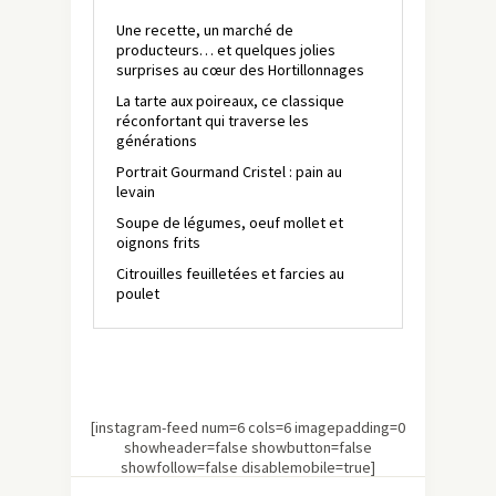
Une recette, un marché de
producteurs… et quelques jolies
surprises au cœur des Hortillonnages
La tarte aux poireaux, ce classique
réconfortant qui traverse les
générations
Portrait Gourmand Cristel : pain au
levain
Soupe de légumes, oeuf mollet et
oignons frits
Citrouilles feuilletées et farcies au
poulet
[instagram-feed num=6 cols=6 imagepadding=0
showheader=false showbutton=false
showfollow=false disablemobile=true]