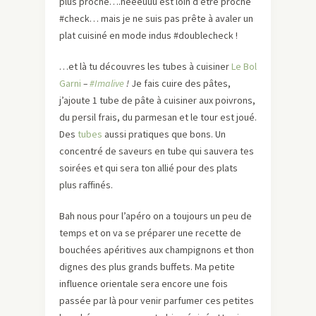
plus proche….heeeuuu est loin d’être proche
#check… mais je ne suis pas prête à avaler un
plat cuisiné en mode indus #doublecheck !
…et là tu découvres les tubes à cuisiner
Le Bol
Garni
–
#Imalive
!
Je fais cuire des pâtes,
j’ajoute 1 tube de pâte à cuisiner aux poivrons,
du persil frais, du parmesan et le tour est joué.
Des
tubes
aussi pratiques que bons. Un
concentré de saveurs en tube qui sauvera tes
soirées et qui sera ton allié pour des plats
plus raffinés.
Bah nous pour l’apéro on a toujours un peu de
temps et on va se préparer une recette de
bouchées apéritives aux champignons et thon
dignes des plus grands buffets. Ma petite
influence orientale sera encore une fois
passée par là pour venir parfumer ces petites