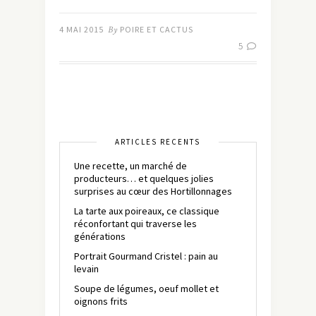
4 MAI 2015
By
POIRE ET CACTUS
5
ARTICLES RÉCENTS
Une recette, un marché de
producteurs… et quelques jolies
surprises au cœur des Hortillonnages
La tarte aux poireaux, ce classique
réconfortant qui traverse les
générations
Portrait Gourmand Cristel : pain au
levain
Soupe de légumes, oeuf mollet et
oignons frits