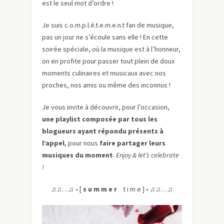
est le seul mot d’ordre !
Je suis c.o.m.p.l.é.t.e.m.e.n.t fan de musique,
pas un jour ne s’écoule sans elle ! En cette
soirée spéciale, où la musique est à l’honneur,
on en profite pour passer tout plein de doux
moments culinaires et musicaux avec nos
proches, nos amis ou même des inconnus !
Je vous invite à découvrir, pour l’occasion,
une playlist composée par tous les
blogueurs ayant répondu présents à
l’appel
, pour nous
faire partager leurs
musiques du moment
.
Enjoy & let’s celebrate
!
♫♫…♫ • [
s u m m e r
t i m e ] • ♫♫…♫