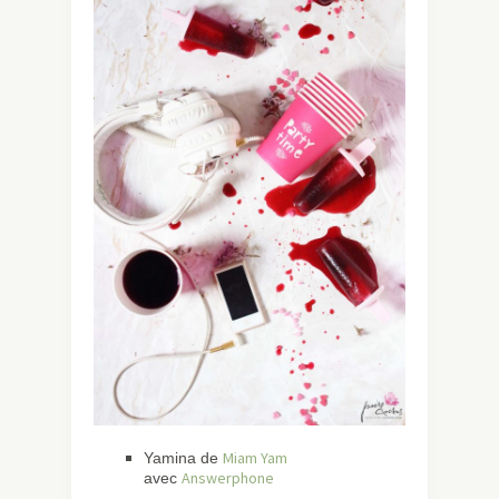
Miam Yam
Yamina de
Answerphone
avec