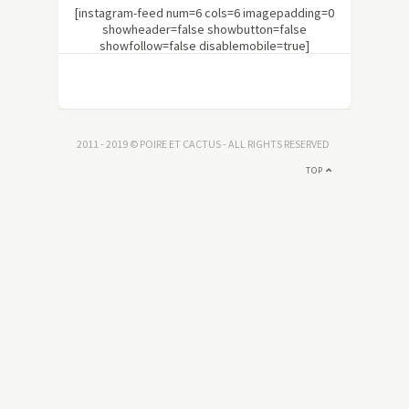
[instagram-feed num=6 cols=6 imagepadding=0
showheader=false showbutton=false
showfollow=false disablemobile=true]
2011 - 2019 © POIRE ET CACTUS - ALL RIGHTS RESERVED
TOP