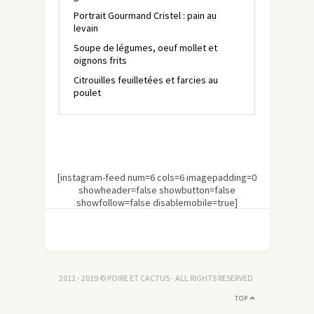
Portrait Gourmand Cristel : pain au
levain
Soupe de légumes, oeuf mollet et
oignons frits
Citrouilles feuilletées et farcies au
poulet
[instagram-feed num=6 cols=6 imagepadding=0
showheader=false showbutton=false
showfollow=false disablemobile=true]
2011 - 2019 © POIRE ET CACTUS - ALL RIGHTS RESERVED
TOP