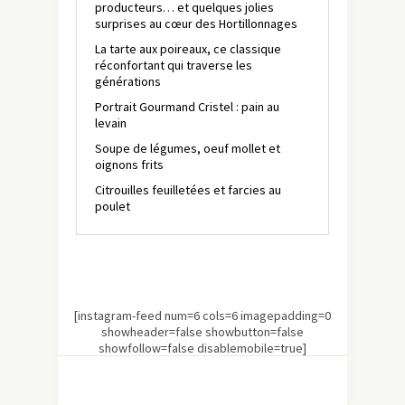
producteurs… et quelques jolies
surprises au cœur des Hortillonnages
La tarte aux poireaux, ce classique
réconfortant qui traverse les
générations
Portrait Gourmand Cristel : pain au
levain
Soupe de légumes, oeuf mollet et
oignons frits
Citrouilles feuilletées et farcies au
poulet
[instagram-feed num=6 cols=6 imagepadding=0
showheader=false showbutton=false
showfollow=false disablemobile=true]