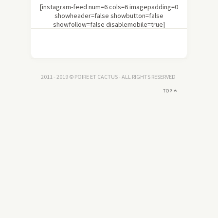
[instagram-feed num=6 cols=6 imagepadding=0
showheader=false showbutton=false
showfollow=false disablemobile=true]
2011 - 2019 © POIRE ET CACTUS - ALL RIGHTS RESERVED
TOP