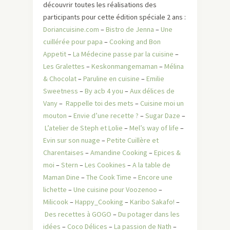
découvrir toutes les réalisations des
participants pour cette édition spéciale 2 ans :
Doriancuisine.com
–
Bistro de Jenna
–
Une
cuillérée pour papa
–
Cooking and Bon
Appetit
–
La Médecine passe par la cuisine
–
Les Gralettes
–
Keskonmangemaman
–
Mélina
& Chocolat
–
Paruline en cuisine
–
Emilie
Sweetness
–
By acb 4 you
–
Aux délices de
Vany
–
Rappelle toi des mets
–
Cuisine moi un
mouton
–
Envie d’une recette ?
–
Sugar Daze
–
L’atelier de Steph et Lolie
–
Mel’s way of life
–
Evin sur son nuage
–
Petite Cuillère et
Charentaises
–
Amandine Cooking
–
Epices &
moi
–
Stern
–
Les Cookines
–
A la table de
Maman Dine
–
The Cook Time
–
Encore une
lichette
–
Une cuisine pour Voozenoo
–
Milicook
–
Happy_Cooking
–
Karibo Sakafo!
–
Des recettes à GOGO
–
Du potager dans les
idées
–
Coco Délices
–
La passion de Nath
–