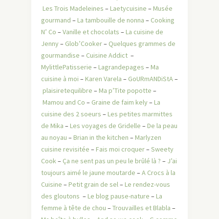
Les Trois Madeleines
–
Laetycuisine
–
Musée
gourmand
–
La tambouille de nonna
–
Cooking
N’ Co
–
Vanille et chocolats
–
La cuisine de
Jenny
–
Glob’Cooker
–
Quelques grammes de
gourmandise
–
Cuisine Addict
–
MylittlePatisserie
–
Lagrandepages
–
Ma
cuisine à moi
–
Karen Varela
–
GoURmANDiStA
–
plaisiretequilibre
–
Ma p’Tite popotte
–
Mamou and Co
–
Graine de faim kely
–
La
cuisine des 2 soeurs
–
Les petites marmittes
de Mika
–
Les voyages de Gridelle
–
De la peau
au noyau
–
Brian in the kitchen
–
Marlyzen
cuisine revisitée
–
Fais moi croquer
–
Sweety
Cook
–
Ça ne sent pas un peu le brûlé là ?
–
J’ai
toujours aimé le jaune moutarde
–
A Crocs à la
Cuisine
–
Petit grain de sel
–
Le rendez-vous
des gloutons
–
Le blog pause-nature
–
La
femme à tête de chou
–
Trouvailles et Blabla
–