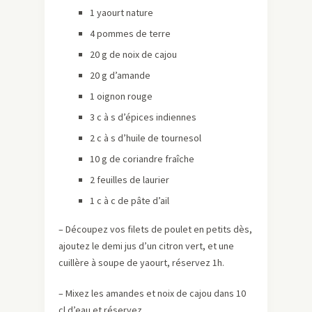
1 yaourt nature
4 pommes de terre
20 g de noix de cajou
20 g d’amande
1 oignon rouge
3 c à s d’épices indiennes
2 c à s d’huile de tournesol
10 g de coriandre fraîche
2 feuilles de laurier
1 c à c de pâte d’ail
– Découpez vos filets de poulet en petits dès,
ajoutez le demi jus d’un citron vert, et une
cuillère à soupe de yaourt, réservez 1h.
– Mixez les amandes et noix de cajou dans 10
cl d’eau et réservez.