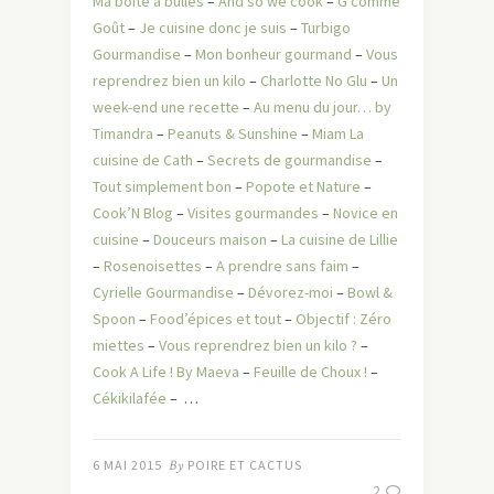
Ma boîte à bulles
–
And so we cook
–
G comme
Goût
–
Je cuisine donc je suis
–
Turbigo
Gourmandise
–
Mon bonheur gourmand
–
Vous
reprendrez bien un kilo
–
Charlotte No Glu
–
Un
week-end une recette
–
Au menu du jour… by
Timandra
–
Peanuts & Sunshine
–
Miam La
cuisine de Cath
–
Secrets de gourmandise
–
Tout simplement bon
–
Popote et Nature
–
Cook’N Blog
–
Visites gourmandes
–
Novice en
cuisine
–
Douceurs maison
–
La cuisine de Lillie
–
Rosenoisettes
–
A prendre sans faim
–
Cyrielle Gourmandise
–
Dévorez-moi
–
Bowl &
Spoon
–
Food’épices et tout
–
Objectif : Zéro
miettes
–
Vous reprendrez bien un kilo ?
–
Cook A Life ! By Maeva
–
Feuille de Choux !
–
Cékikilafée
– …
6 MAI 2015
By
POIRE ET CACTUS
2