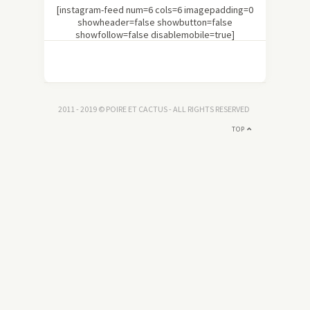
[instagram-feed num=6 cols=6 imagepadding=0
showheader=false showbutton=false
showfollow=false disablemobile=true]
2011 - 2019 © POIRE ET CACTUS - ALL RIGHTS RESERVED
TOP