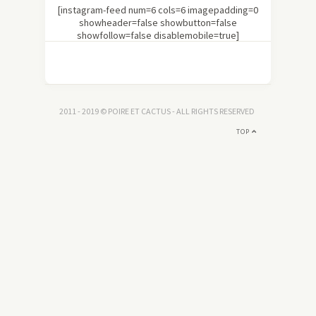
[instagram-feed num=6 cols=6 imagepadding=0
showheader=false showbutton=false
showfollow=false disablemobile=true]
2011 - 2019 © POIRE ET CACTUS - ALL RIGHTS RESERVED
TOP