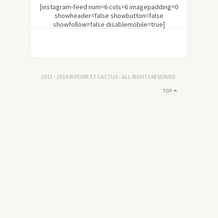
[instagram-feed num=6 cols=6 imagepadding=0
showheader=false showbutton=false
showfollow=false disablemobile=true]
2011 - 2019 © POIRE ET CACTUS - ALL RIGHTS RESERVED
TOP