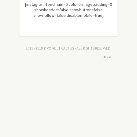
[instagram-feed num=6 cols=6 imagepadding=0
showheader=false showbutton=false
showfollow=false disablemobile=true]
2011 - 2019 © POIRE ET CACTUS - ALL RIGHTS RESERVED
TOP