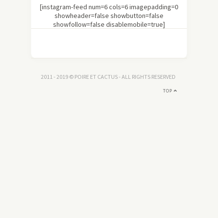
[instagram-feed num=6 cols=6 imagepadding=0
showheader=false showbutton=false
showfollow=false disablemobile=true]
2011 - 2019 © POIRE ET CACTUS - ALL RIGHTS RESERVED
TOP