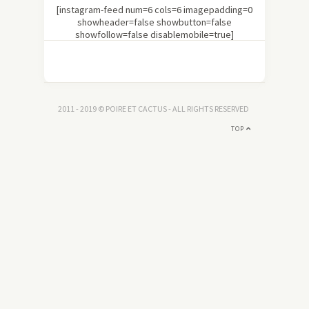
[instagram-feed num=6 cols=6 imagepadding=0
showheader=false showbutton=false
showfollow=false disablemobile=true]
2011 - 2019 © POIRE ET CACTUS - ALL RIGHTS RESERVED
TOP