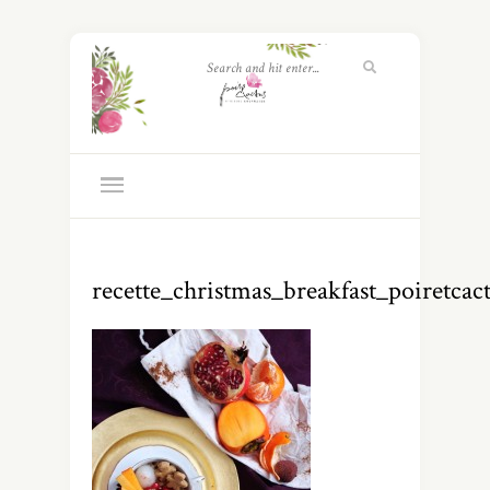
recette_christmas_breakfast_poiretcac