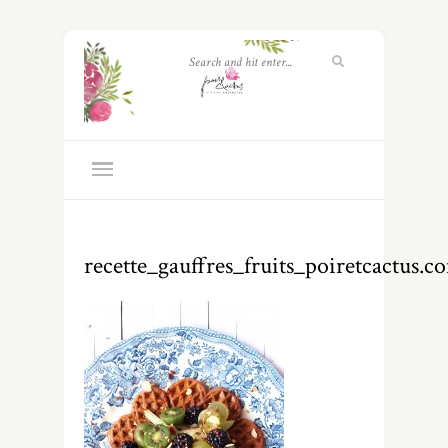
recette_gauffres_fruits_poiretcactus.c