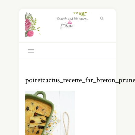
poiretcactus_recette_far_breton_prun