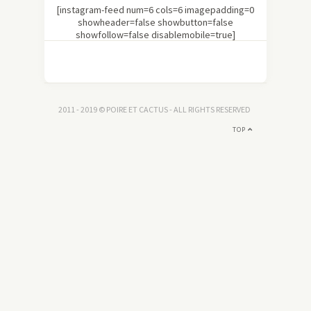
[instagram-feed num=6 cols=6 imagepadding=0
showheader=false showbutton=false
showfollow=false disablemobile=true]
2011 - 2019 © POIRE ET CACTUS - ALL RIGHTS RESERVED
TOP