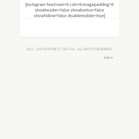
[instagram-feed num=6 cols=6 imagepadding=0
showheader=false showbutton=false
showfollow=false disablemobile=true]
2011 - 2019 © POIRE ET CACTUS - ALL RIGHTS RESERVED
TOP