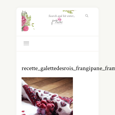
recette_galettedesrois_frangipane_fra