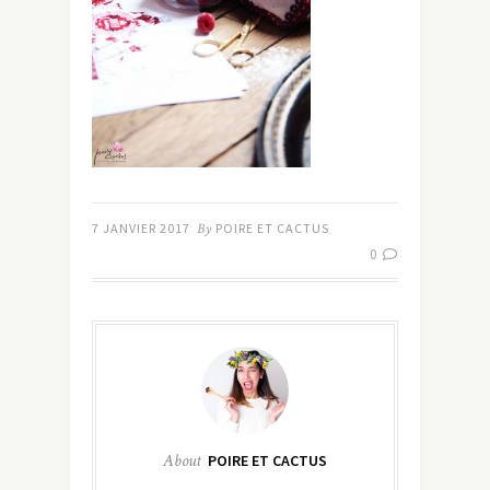
7 JANVIER 2017
By
POIRE ET CACTUS
0
About
POIRE ET CACTUS