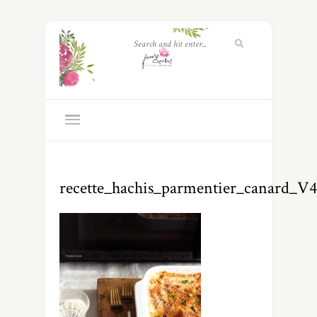
recette_hachis_parmentier_canard_V