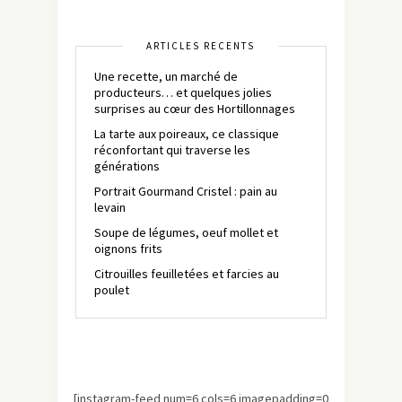
ARTICLES RÉCENTS
Une recette, un marché de
producteurs… et quelques jolies
surprises au cœur des Hortillonnages
La tarte aux poireaux, ce classique
réconfortant qui traverse les
générations
Portrait Gourmand Cristel : pain au
levain
Soupe de légumes, oeuf mollet et
oignons frits
Citrouilles feuilletées et farcies au
poulet
[instagram-feed num=6 cols=6 imagepadding=0