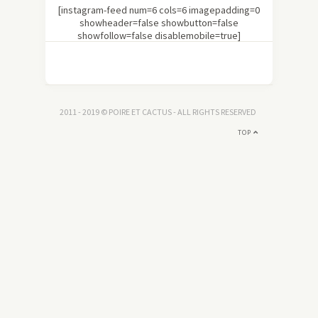
[instagram-feed num=6 cols=6 imagepadding=0
showheader=false showbutton=false
showfollow=false disablemobile=true]
2011 - 2019 © POIRE ET CACTUS - ALL RIGHTS RESERVED
TOP