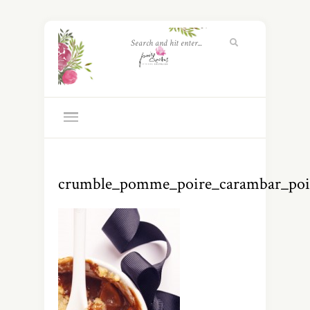
crumble_pomme_poire_carambar_poir