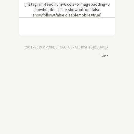
[instagram-feed num=6 cols=6 imagepadding=0
showheader=false showbutton=false
showfollow=false disablemobile=true]
2011 - 2019 © POIRE ET CACTUS - ALL RIGHTS RESERVED
TOP