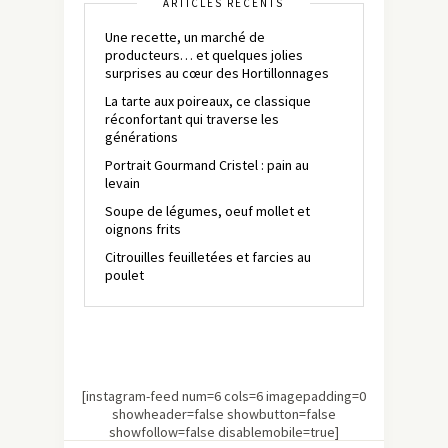
ARTICLES RÉCENTS
Une recette, un marché de
producteurs… et quelques jolies
surprises au cœur des Hortillonnages
La tarte aux poireaux, ce classique
réconfortant qui traverse les
générations
Portrait Gourmand Cristel : pain au
levain
Soupe de légumes, oeuf mollet et
oignons frits
Citrouilles feuilletées et farcies au
poulet
[instagram-feed num=6 cols=6 imagepadding=0
showheader=false showbutton=false
showfollow=false disablemobile=true]