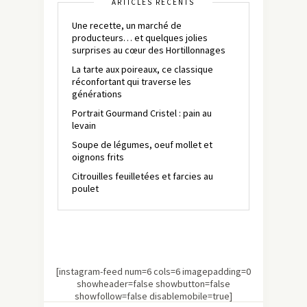
ARTICLES RÉCENTS
Une recette, un marché de
producteurs… et quelques jolies
surprises au cœur des Hortillonnages
La tarte aux poireaux, ce classique
réconfortant qui traverse les
générations
Portrait Gourmand Cristel : pain au
levain
Soupe de légumes, oeuf mollet et
oignons frits
Citrouilles feuilletées et farcies au
poulet
[instagram-feed num=6 cols=6 imagepadding=0
showheader=false showbutton=false
showfollow=false disablemobile=true]