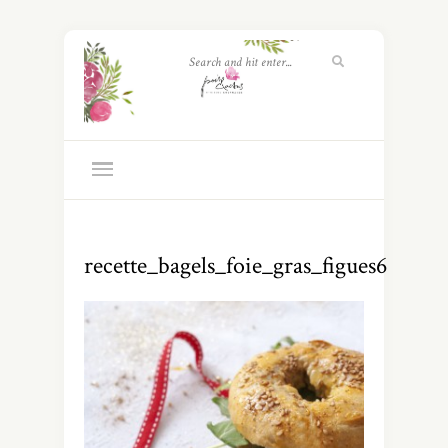
recette_bagels_foie_gras_figues6