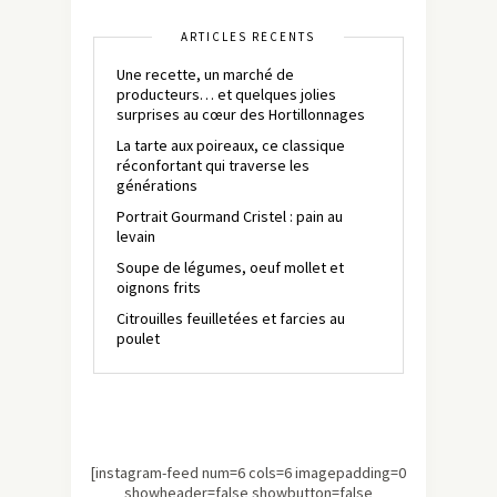
ARTICLES RÉCENTS
Une recette, un marché de
producteurs… et quelques jolies
surprises au cœur des Hortillonnages
La tarte aux poireaux, ce classique
réconfortant qui traverse les
générations
Portrait Gourmand Cristel : pain au
levain
Soupe de légumes, oeuf mollet et
oignons frits
Citrouilles feuilletées et farcies au
poulet
[instagram-feed num=6 cols=6 imagepadding=0
showheader=false showbutton=false