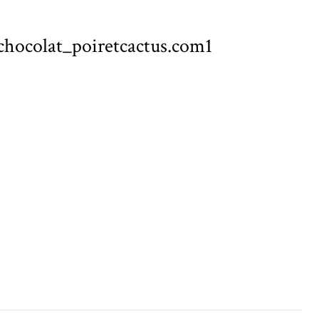
chocolat_poiretcactus.com1