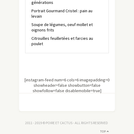
générations
Portrait Gourmand Cristel : pain au
levain
Soupe de légumes, oeuf mollet et
oignons frits
Citrouilles feuilletées et farcies au
poulet
[instagram-feed num=6 cols=6 imagepadding=0
showheader=false showbutton=false
showfollow=false disablemobile=true]
2011 - 2019 © POIRE ET CACTUS - ALL RIGHTS RESERVED
TOP