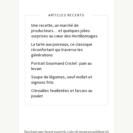
ARTICLES RÉCENTS
Une recette, un marché de
producteurs… et quelques jolies
surprises au cœur des Hortillonnages
La tarte aux poireaux, ce classique
réconfortant qui traverse les
générations
Portrait Gourmand Cristel : pain au
levain
Soupe de légumes, oeuf mollet et
oignons frits
Citrouilles feuilletées et farcies au
poulet
[instagram-feed num=6 cols=6 imagepadding=0