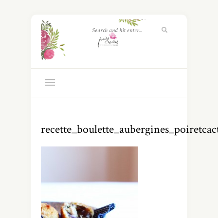
recette_boulette_aubergines_poiretca