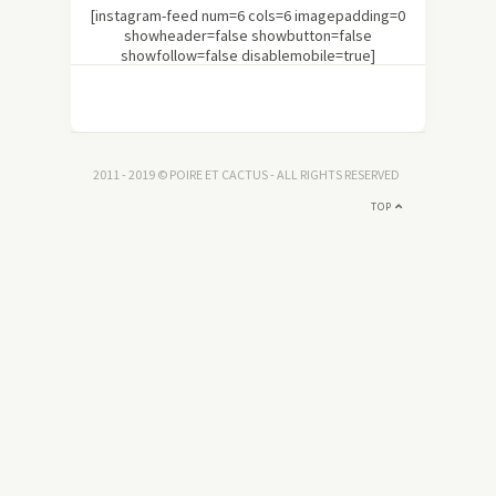
[instagram-feed num=6 cols=6 imagepadding=0
showheader=false showbutton=false
showfollow=false disablemobile=true]
2011 - 2019 © POIRE ET CACTUS - ALL RIGHTS RESERVED
TOP