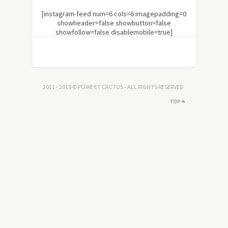
[instagram-feed num=6 cols=6 imagepadding=0
showheader=false showbutton=false
showfollow=false disablemobile=true]
2011 - 2019 © POIRE ET CACTUS - ALL RIGHTS RESERVED
TOP