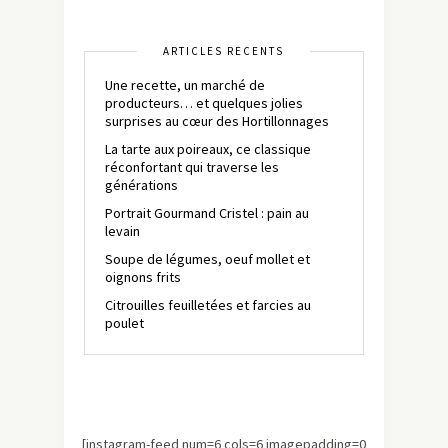
ARTICLES RÉCENTS
Une recette, un marché de
producteurs… et quelques jolies
surprises au cœur des Hortillonnages
La tarte aux poireaux, ce classique
réconfortant qui traverse les
générations
Portrait Gourmand Cristel : pain au
levain
Soupe de légumes, oeuf mollet et
oignons frits
Citrouilles feuilletées et farcies au
poulet
[instagram-feed num=6 cols=6 imagepadding=0