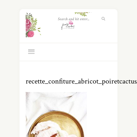
recette_confiture_abricot_poiretcactu