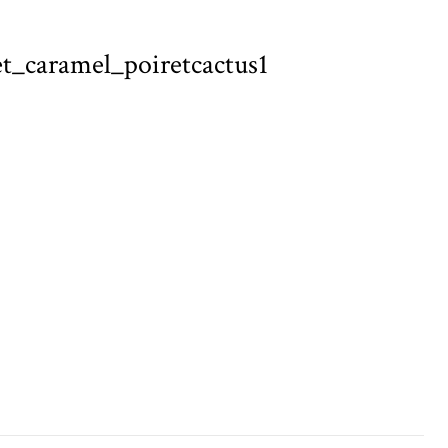
et_caramel_poiretcactus1