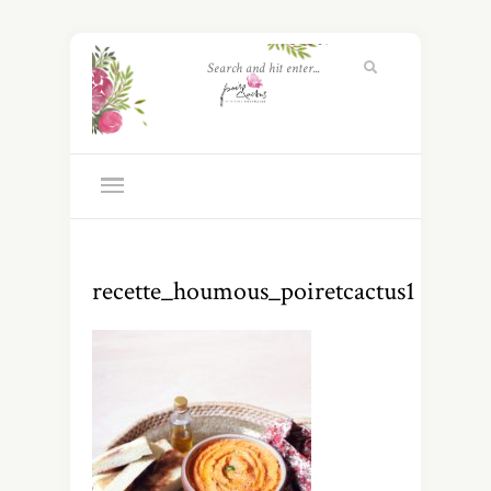
recette_houmous_poiretcactus1