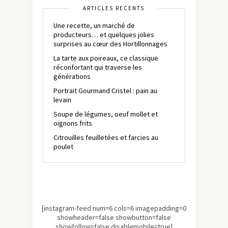
ARTICLES RÉCENTS
Une recette, un marché de
producteurs… et quelques jolies
surprises au cœur des Hortillonnages
La tarte aux poireaux, ce classique
réconfortant qui traverse les
générations
Portrait Gourmand Cristel : pain au
levain
Soupe de légumes, oeuf mollet et
oignons frits
Citrouilles feuilletées et farcies au
poulet
[instagram-feed num=6 cols=6 imagepadding=0
showheader=false showbutton=false
showfollow=false disablemobile=true]