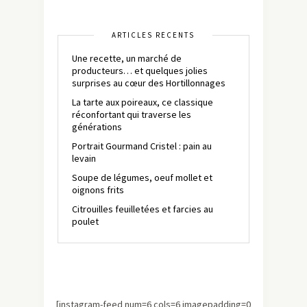
ARTICLES RÉCENTS
Une recette, un marché de
producteurs… et quelques jolies
surprises au cœur des Hortillonnages
La tarte aux poireaux, ce classique
réconfortant qui traverse les
générations
Portrait Gourmand Cristel : pain au
levain
Soupe de légumes, oeuf mollet et
oignons frits
Citrouilles feuilletées et farcies au
poulet
[instagram-feed num=6 cols=6 imagepadding=0