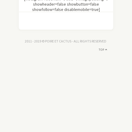
showheader=false showbutton=false
showfollow=false disablemobile=true]
2011 - 2019 © POIRE ET CACTUS - ALL RIGHTS RESERVED
TOP