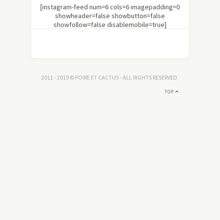
[instagram-feed num=6 cols=6 imagepadding=0
showheader=false showbutton=false
showfollow=false disablemobile=true]
2011 - 2019 © POIRE ET CACTUS - ALL RIGHTS RESERVED
TOP