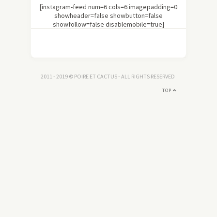
[instagram-feed num=6 cols=6 imagepadding=0
showheader=false showbutton=false
showfollow=false disablemobile=true]
2011 - 2019 © POIRE ET CACTUS - ALL RIGHTS RESERVED
TOP