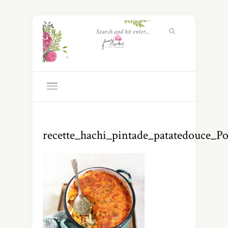
recette_hachi_pintade_patatedouce_P