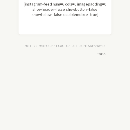
[instagram-feed num=6 cols=6 imagepadding=0
showheader=false showbutton=false
showfollow=false disablemobile=true]
2011 - 2019 © POIRE ET CACTUS - ALL RIGHTS RESERVED
TOP