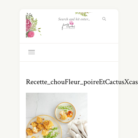
Recette_chouFleur_poireEtCactusXca