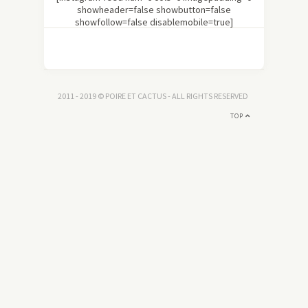
showheader=false showbutton=false
showfollow=false disablemobile=true]
2011 - 2019 © POIRE ET CACTUS - ALL RIGHTS RESERVED
TOP