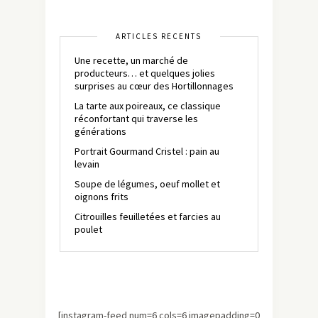
ARTICLES RÉCENTS
Une recette, un marché de
producteurs… et quelques jolies
surprises au cœur des Hortillonnages
La tarte aux poireaux, ce classique
réconfortant qui traverse les
générations
Portrait Gourmand Cristel : pain au
levain
Soupe de légumes, oeuf mollet et
oignons frits
Citrouilles feuilletées et farcies au
poulet
[instagram-feed num=6 cols=6 imagepadding=0