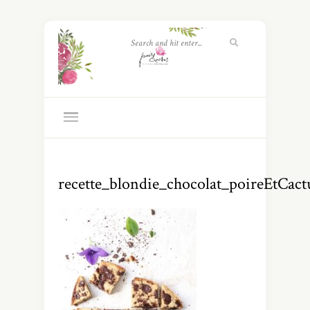
recette_blondie_chocolat_poireEtCact