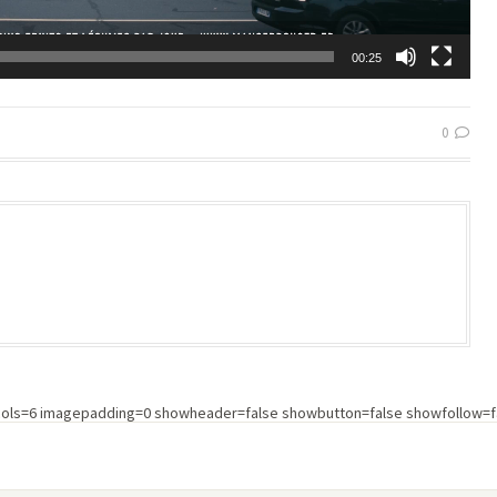
00:25
0
cols=6 imagepadding=0 showheader=false showbutton=false showfollow=fa