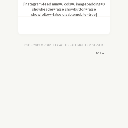
[instagram-feed num=6 cols=6 imagepadding=0
showheader=false showbutton=false
showfollow=false disablemobile=true]
2011 - 2019 © POIRE ET CACTUS - ALL RIGHTS RESERVED
TOP