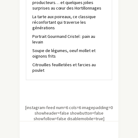
producteurs… et quelques jolies
surprises au cœur des Hortillonnages
La tarte aux poireaux, ce classique
réconfortant qui traverse les
générations
Portrait Gourmand Cristel : pain au
levain
Soupe de légumes, oeuf mollet et
oignons frits
Citrouilles feuilletées et farcies au
poulet
[instagram-feed num=6 cols=6 imagepadding=0
showheader=false showbutton=false
showfollow=false disablemobile=true]