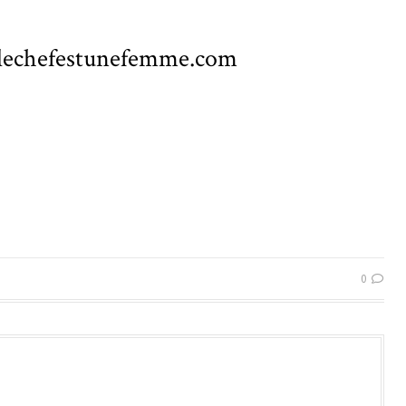
e_lechefestunefemme.com
0